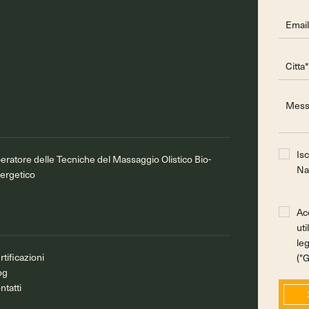
Is
eratore delle Tecniche del Massaggio Olistico Bio-
Na
ergetico
Ac
uti
le
rtificazioni
("
og
ntatti