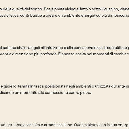
ella qualità del sonno. Posizionata vicino al letto o sotto il cuscino, vien
ica olistica, contribuisce a creare un ambiente energetico più armonico, fac
 al settimo chakra, legati all’intuizione e alla consapevolezza. Il suo utiliz
opria dimensione più profonda. È spesso scelta nei momenti di cambiament
e gioiello, tenuta in tasca, posizionata negli ambienti o utilizzata durante
dicando un momento alla connessione con la pietra.
i a un percorso di ascolto e armonizzazione. Questa pietra, con la sua energ