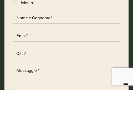
Mestre
Iscrivimi alla newsletter per ricevere news da parte
di Scuola Nazionale di Naturopatia
Acconsento al trattamento dei dati personali che
saranno utilizzati ai fini di rispondere alla richiesta
in ottemperanza alla legge D.LGS 196/2003 e al